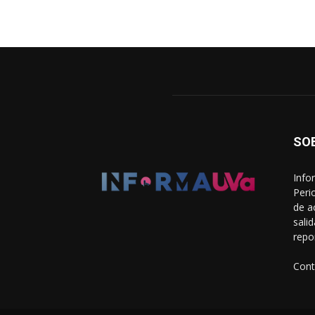
SO
Info
Peri
de a
sali
repo
Cont