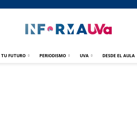
TU FUTURO
PERIODISMO
UVA
DESDE EL AULA
informaUVA
|