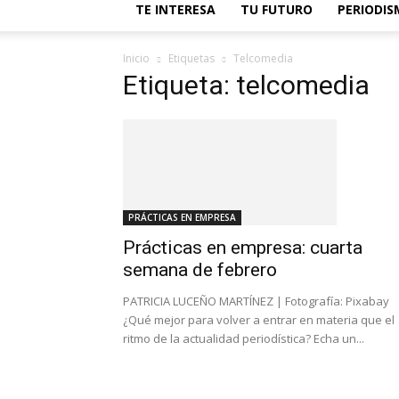
TE INTERESA
TU FUTURO
PERIODI
Inicio
Etiquetas
Telcomedia
Etiqueta: telcomedia
PRÁCTICAS EN EMPRESA
Prácticas en empresa: cuarta
semana de febrero
PATRICIA LUCEÑO MARTÍNEZ | Fotografía: Pixabay
¿Qué mejor para volver a entrar en materia que el
ritmo de la actualidad periodística? Echa un...