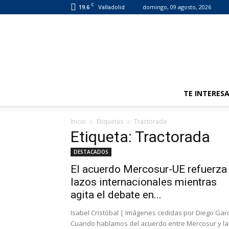
C
19.6
domingo, 09 agosto, 2026
Valladolid
TE INTERES
Inicio
Etiquetas
Tractorada
Etiqueta: Tractorada
DESTACADOS
El acuerdo Mercosur-UE refuerza
lazos internacionales mientras
agita el debate en...
Isabel Cristóbal | Imágenes cedidas por Diego Gar
Cuando hablamos del acuerdo entre Mercosur y la