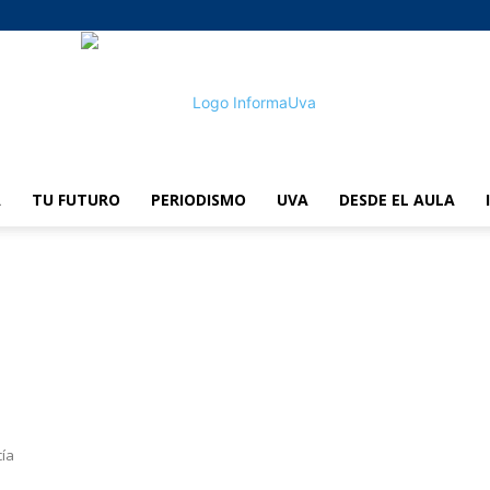
A
TU FUTURO
PERIODISMO
UVA
DESDE EL AULA
informaUVA
cía