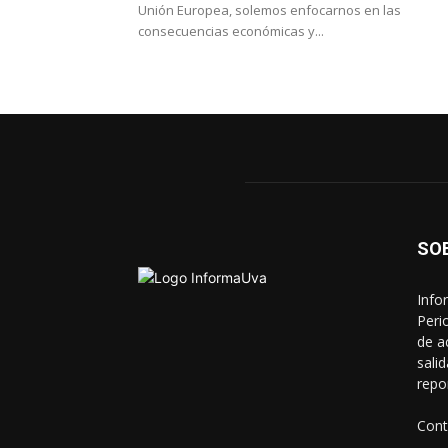
Unión Europea, solemos enfocarnos en las
consecuencias económicas y...
SO
Info
Peri
de a
sali
repo
Cont