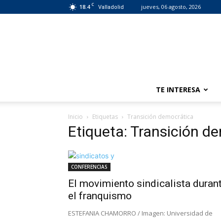
C
18.4
jueves, 06 agosto, 2026
Valladolid
TE INTERESA
Inicio
Etiquetas
Transición democrática
Etiqueta: Transición d
CONFERENCIAS
El movimiento sindicalista duran
el franquismo
ESTEFANIA CHAMORRO / Imagen: Universidad de