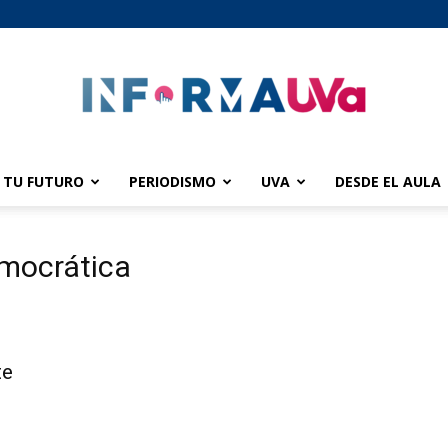
TU FUTURO
PERIODISMO
UVA
DESDE EL AULA
informaUVA
emocrática
te