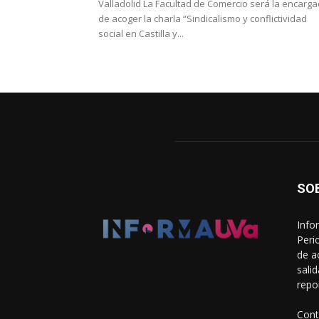
Valladolid La Facultad de Comercio será la encarg
de acoger la charla “Sindicalismo y conflictividad
social en Castilla y...
SO
Info
Peri
de a
sali
repo
Cont