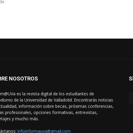
ada
BRE NOSOTROS
S
rm@UVa es la revista digital de los estudiantes de
odismo de la Universidad de Valladolid. Encontrarás noticias
ctualidad, información sobre becas, próximas conferencias,
das profesionales, opciones formativas, entrevistas,
rtajes y mucho más.
áctanos:
infoinformauva@gmail.com