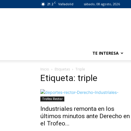
C
21.2
sábado, 08 agosto, 2026
Valladolid
TE INTERESA
Inicio
Etiquetas
Triple
Etiqueta: triple
Trofeo Rector
Industriales remonta en los
últimos minutos ante Derecho en
el Trofeo...