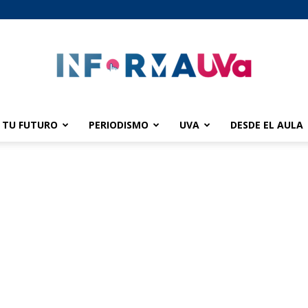
TU FUTURO
PERIODISMO
UVA
DESDE EL AULA
informaUVA