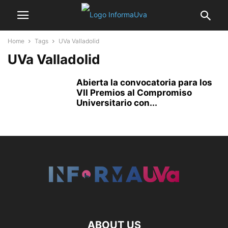
Home
Tags
UVa Valladolid
UVa Valladolid
Abierta la convocatoria para los
VII Premios al Compromiso
Universitario con...
ABOUT US