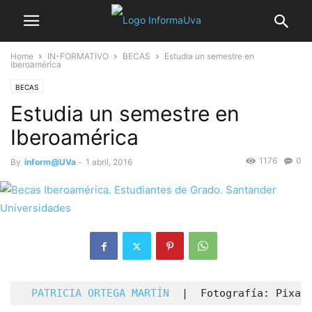
Home
IN-FORMATIVO
BECAS
Estudia un semestre en
Iberoamérica
BECAS
Estudia un semestre en
Iberoamérica
1176
0
By
inform@UVa
-
1 abril, 2016
PATRICIA ORTEGA MARTÍN
  |  Fotografía: Pixab