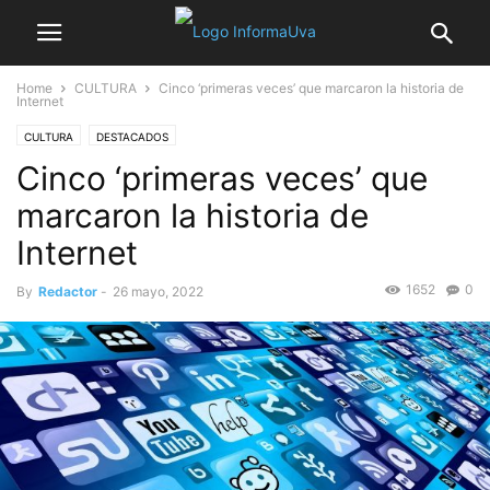
Home
CULTURA
Cinco ‘primeras veces’ que marcaron la historia de
Internet
CULTURA
DESTACADOS
Cinco ‘primeras veces’ que
marcaron la historia de
Internet
1652
0
By
Redactor
-
26 mayo, 2022