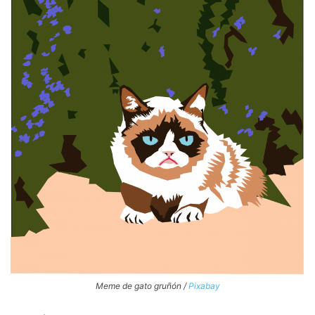
Meme de gato gruñón /
Pixabay