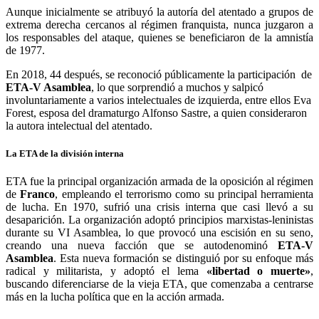
Aunque inicialmente se atribuyó la autoría del atentado a grupos de
extrema derecha cercanos al régimen franquista, nunca juzgaron a
los responsables del ataque, quienes se beneficiaron de la amnistía
de 1977.
En 2018, 44 después, se reconoció públicamente la participación de
ETA-V Asamblea
, lo que sorprendió a muchos y salpicó
involuntariamente a varios intelectuales de izquierda, entre ellos Eva
Forest, esposa del dramaturgo Alfonso Sastre, a quien consideraron
la autora intelectual del atentado.
La ETA de la división interna
ETA fue la principal organización armada de la oposición al régimen
de
Franco
, empleando el terrorismo como su principal herramienta
de lucha. En 1970, sufrió una crisis interna que casi llevó a su
desaparición. La organización adoptó principios marxistas-leninistas
durante su VI Asamblea, lo que provocó una escisión en su seno,
creando una nueva facción que se autodenominó
ETA-V
Asamblea
. Esta nueva formación se distinguió por su enfoque más
radical y militarista, y adoptó el lema
«libertad o muerte»
,
buscando diferenciarse de la vieja ETA, que comenzaba a centrarse
más en la lucha política que en la acción armada.