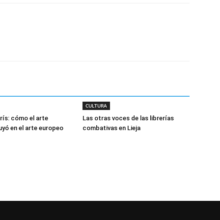
CULTURA
rís: cómo el arte
Las otras voces de las librerías
uyó en el arte europeo
combativas en Lieja