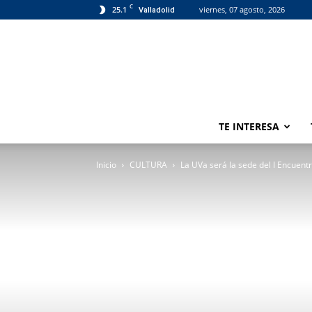
C
25.1
viernes, 07 agosto, 2026
Valladolid
TE INTERESA
Inicio
CULTURA
La UVa será la sede del I Encuen