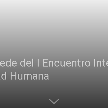
sede del I Encuentro Int
dad Humana