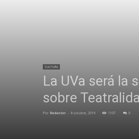
CULTURA
La UVa será la 
sobre Teatrali
Por
Redactor
-
8 octubre, 2019
1107
0