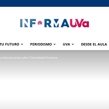
TU FUTURO
PERIODISMO
UVA
DESDE EL AULA
informaUVA
tro Internacional sobre Teatralidad Humana