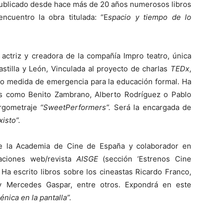
 publicado desde hace más de 20 años numerosos libros
ncuentro la obra titulada: “E
spacio y tiempo de lo
 actriz y creadora de la compañía Impro teatro, única
stilla y León, Vinculada al proyecto de charlas
TEDx
,
mo medida de emergencia para la educación formal. Ha
es como Benito Zambrano, Alberto Rodríguez o Pablo
argometraje
“SweetPerformers”.
Será la encargada de
isto”.
e la Academia de Cine de España y colaborador en
caciones web/revista
AISGE
(sección ‘Estrenos Cine
Ha escrito libros sobre los cineastas Ricardo Franco,
 y Mercedes Gaspar, entre otros. Expondrá en este
nica en la pantalla”.