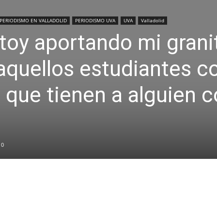
PERIODISMO EN VALLADOLID
PERIODISMO UVA
UVA
Valladolid
toy aportando mi grani
aquellos estudiantes c
n que tienen a alguien 
0