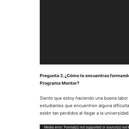
Pregunta 2. ¿Cómo te encuentras formando
Programa Mentor?
Siento que estoy haciendo una buena labor 
estudiantes que encuentren alguna dificult
estén tan perdidos al llegar a la universidad
Reproductor
Media error: Format(s) not supported or source(s) not 