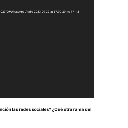
ds/2023/09/WhatsApp-Audio-2023-09-25-at-17.09.20.mp4?_=2
nción las redes sociales? ¿Qué otra rama del