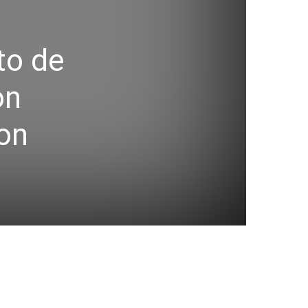
to de
on
con