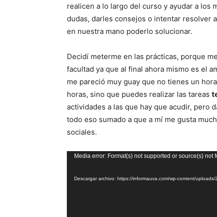
realicen a lo largo del curso y ayudar a los
dudas, darles consejos o intentar resolver
en nuestra mano poderlo solucionar.
Decidí meterme en las prácticas, porque me
facultad ya que al final ahora mismo es el 
me pareció muy guay que no tienes un horari
horas, sino que puedes realizar las tareas
t
actividades a las que hay que acudir, pero 
todo eso sumado a que a mí me gusta mucho
sociales.
Reproductor
Media error: Format(s) not supported or source(s) not 
de
Descargar archivo: https://informauva.com/wp-content/uploa
vídeo