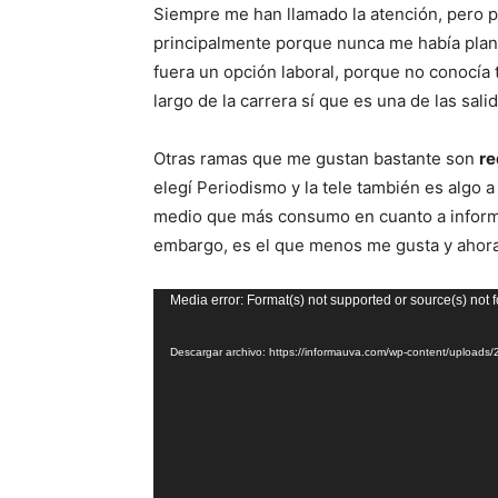
Siempre me han llamado la atención, pero 
principalmente porque nunca me había plan
fuera un opción laboral, porque no conocía 
largo de la carrera sí que es una de las sal
Otras ramas que me gustan bastante son
re
elegí Periodismo y la tele también es algo 
medio que más consumo en cuanto a informac
embargo, es el que menos me gusta y ahora
Reproductor
Media error: Format(s) not supported or source(s) not 
de
Descargar archivo: https://informauva.com/wp-content/uploa
vídeo