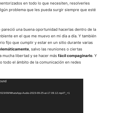
 mentorizados en todo lo que necesiten, resolverles
 algún problema que les pueda surgir siempre que esté
 pareció una buena oportunidad hacerlas dentro de la
ambiente en el que me muevo en mi día a día. Y también
o fijo que cumplir y estar en un sitio durante varias
elemáticamente
, salvo las reuniones o ciertas
da mucha libertad y se hacer más
fácil compaginarlo
. Y
 todo el ámbito de la comunicación en redes
found
ds/2023/09/WhatsApp-Audio-2023-09-25-at-17.09.12.mp4?_=1