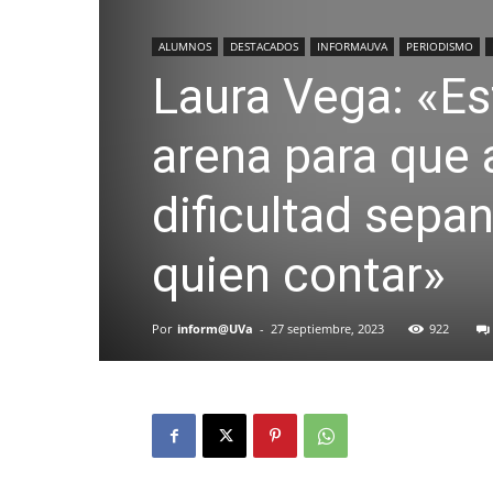
ALUMNOS
DESTACADOS
INFORMAUVA
PERIODISMO
Laura Vega: «Es
arena para que 
dificultad sepa
quien contar»
Por
inform@UVa
-
27 septiembre, 2023
922