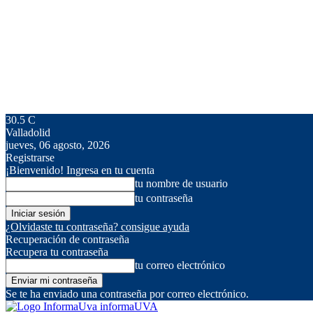
30.5
C
Valladolid
jueves, 06 agosto, 2026
Registrarse
¡Bienvenido! Ingresa en tu cuenta
tu nombre de usuario
tu contraseña
¿Olvidaste tu contraseña? consigue ayuda
Recuperación de contraseña
Recupera tu contraseña
tu correo electrónico
Se te ha enviado una contraseña por correo electrónico.
informaUVA