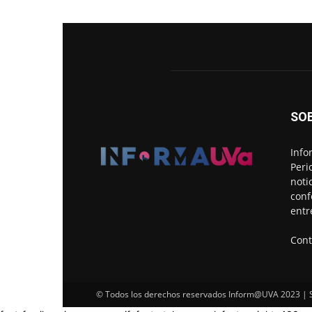
SO
Info
Peri
noti
conf
entr
Cont
© Todos los derechos reservados Inform@UVA 2023 | Si