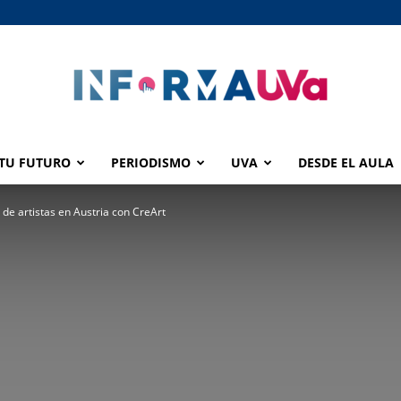
TU FUTURO
PERIODISMO
UVA
DESDE EL AULA
informaUVA
de artistas en Austria con CreArt