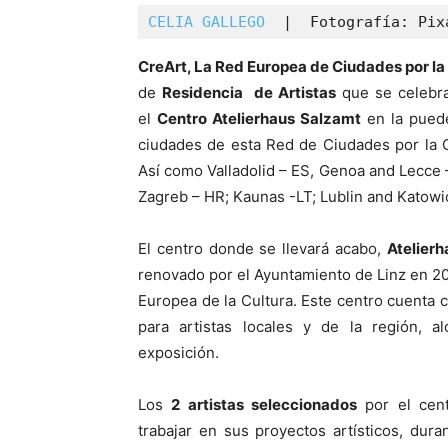
CELIA GALLEGO  
|  Fotografía: Pix
Cre
Art, La Red Europea de Ciudades por la
de
Residencia de Artistas
que se celebra
el
Centro Atelierhaus Salzamt
en la puede
ciudades de esta Red de Ciudades por la C
Así como Valladolid – ES, Genoa and Lecce 
Zagreb – HR; Kaunas -LT; Lublin and Katowi
El centro donde se llevará acabo,
Atelier
renovado por el Ayuntamiento de Linz en 20
Europea de la Cultura. Este centro cuenta c
para artistas locales y de la región, al
exposición.
Los
2 artistas seleccionados
por el cent
trabajar en sus proyectos artísticos, dur