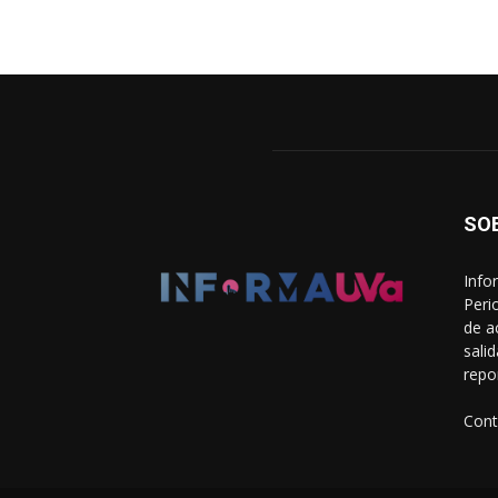
SO
Info
Peri
de a
sali
repo
Cont