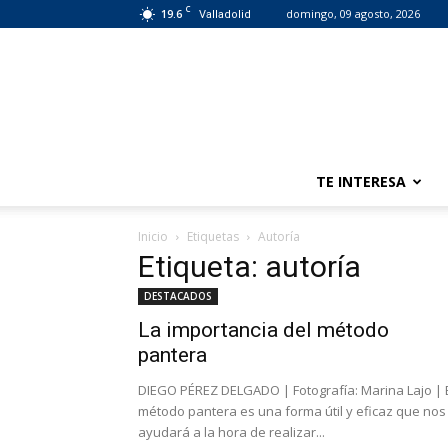
C
19.6
domingo, 09 agosto, 2026
Valladolid
TE INTERESA
Inicio
Etiquetas
Autoría
Etiqueta: autoría
DESTACADOS
La importancia del método
pantera
DIEGO PÉREZ DELGADO | Fotografía: Marina Lajo | 
método pantera es una forma útil y eficaz que nos
ayudará a la hora de realizar...