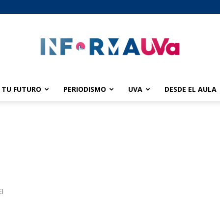
TU FUTURO
PERIODISMO
UVA
DESDE EL AULA
informaUVA
El