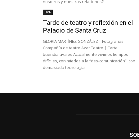
nosotros y nuestras relaciones?...
UVA
Tarde de teatro y reflexión en el
Palacio de Santa Cruz
GLORIA MARTÍNEZ GONZÁLEZ | Fotografías:
Compañía de teatro Azar Teatro | Cartel:
buendia.uva.es Actualmente vivimos tiempos
difíciles, con miedos a la “des-comunicación”, con
demasiada tecnología...
SO