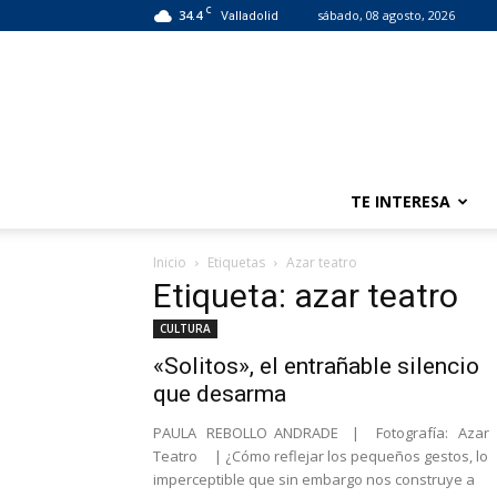
C
34.4
sábado, 08 agosto, 2026
Valladolid
TE INTERESA
Inicio
Etiquetas
Azar teatro
Etiqueta: azar teatro
CULTURA
«Solitos», el entrañable silencio
que desarma
PAULA REBOLLO ANDRADE | Fotografía: Azar
Teatro | ¿Cómo reflejar los pequeños gestos, lo
imperceptible que sin embargo nos construye a