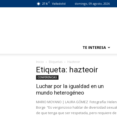
C
27.6
domingo, 09 agosto, 2026
Valladolid
TE INTERESA
Inicio
Etiquetas
Hazteoir
Etiqueta: hazteoir
CONFERENCIAS
Luchar por la igualdad en un
mundo heterogéneo
MARIO MOYANO | LAURA GÓMEZ Fotografía: Helen
Borge “Es vergonzoso hablar de diversidad sexual
de que tenga que ser respetada, pero requiere de