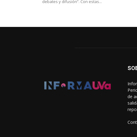
debates y difusión”. Con estas...
SO
Info
Peri
de a
sali
repo
Cont