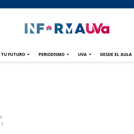
TU FUTURO
PERIODISMO
UVA
DESDE EL AULA
informaUVA
a
 y