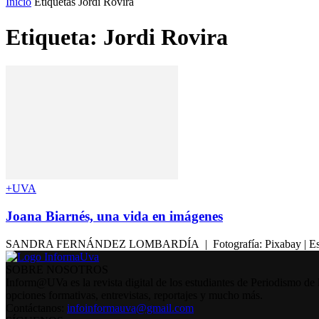
Inicio
Etiquetas
Jordi Rovira
Etiqueta: Jordi Rovira
+UVA
Joana Biarnés, una vida en imágenes
SANDRA FERNÁNDEZ LOMBARDÍA | Fotografía: Pixabay | Esta tarde, 
SOBRE NOSOTROS
Inform@UVa es la revista digital de los estudiantes de Periodismo de 
opciones formativas, entrevistas, reportajes y mucho más.
Contáctanos:
infoinformauva@gmail.com