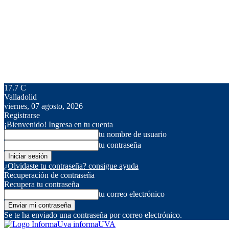
17.7
C
Valladolid
viernes, 07 agosto, 2026
Registrarse
¡Bienvenido! Ingresa en tu cuenta
tu nombre de usuario
tu contraseña
¿Olvidaste tu contraseña? consigue ayuda
Recuperación de contraseña
Recupera tu contraseña
tu correo electrónico
Se te ha enviado una contraseña por correo electrónico.
informaUVA