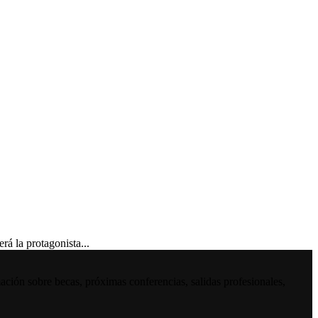
 la protagonista...
ación sobre becas, próximas conferencias, salidas profesionales,