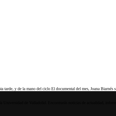
y de la mano del ciclo El documental del mes, Joana Biarnés será
la Universidad de Valladolid. Encontrarás noticias de actualidad, inform