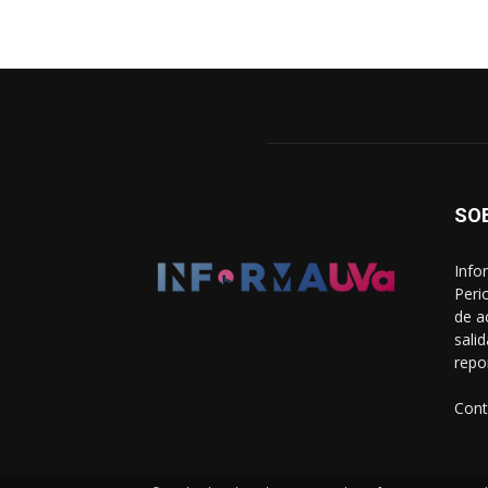
SO
Info
Peri
de a
sali
repo
Cont