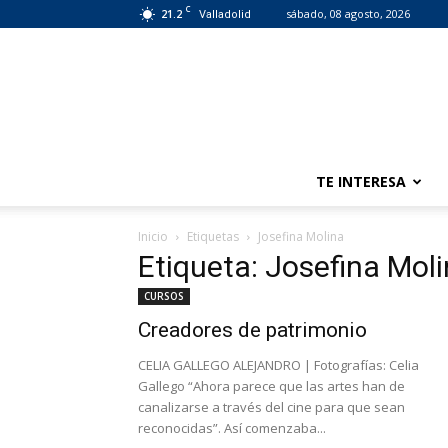
C
21.2
sábado, 08 agosto, 2026
Valladolid
TE INTERESA
Inicio
Etiquetas
Josefina Molina
Etiqueta: Josefina Mol
CURSOS
Creadores de patrimonio
CELIA GALLEGO ALEJANDRO | Fotografías: Celia
Gallego “Ahora parece que las artes han de
canalizarse a través del cine para que sean
reconocidas”. Así comenzaba...