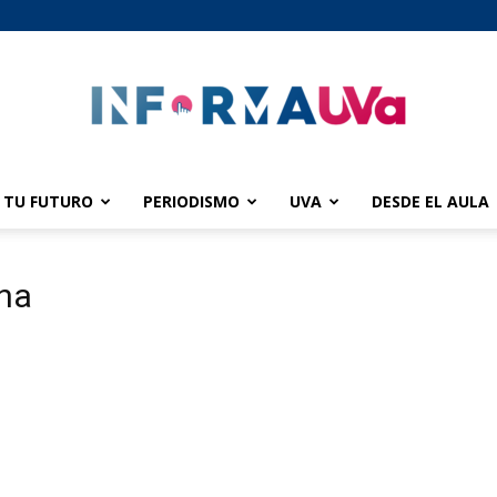
TU FUTURO
PERIODISMO
UVA
DESDE EL AULA
informaUVA
ina