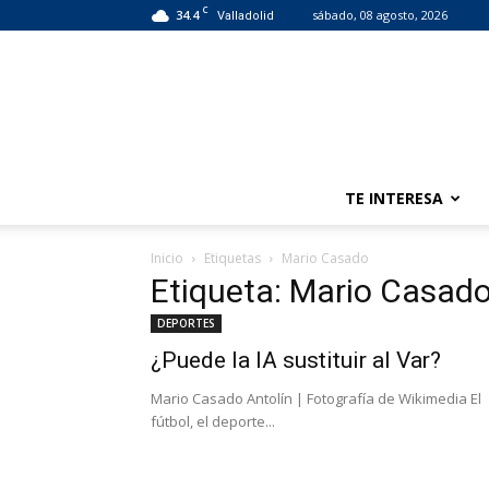
C
34.4
sábado, 08 agosto, 2026
Valladolid
TE INTERESA
Inicio
Etiquetas
Mario Casado
Etiqueta: Mario Casad
DEPORTES
¿Puede la IA sustituir al Var?
Mario Casado Antolín | Fotografía de Wikimedia El
fútbol, el deporte...