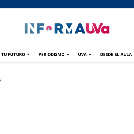
TU FUTURO
PERIODISMO
UVA
DESDE EL AULA
informaUVA
o