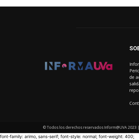
SO
Info
Peri
de a
sali
repo
Cont
© Todos los derechos reservados Inform@UVA 2023 | 
font-family: arimo, sans-serif; font-style: normal; font-weight: 400;