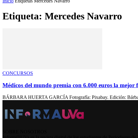
Inicio
Etiquetas
Mercedes Navarro
Etiqueta: Mercedes Navarro
CONCURSOS
Médicos del mundo premia con 6.000 euros la mejor 
BÁRBARA HUERTA GARCÍA Fotografía: Pixabay. Edición: Bárbara Huer
SOBRE NOSOTROS
Inform@UVa es la revista digital de los estudiantes de Periodismo de 