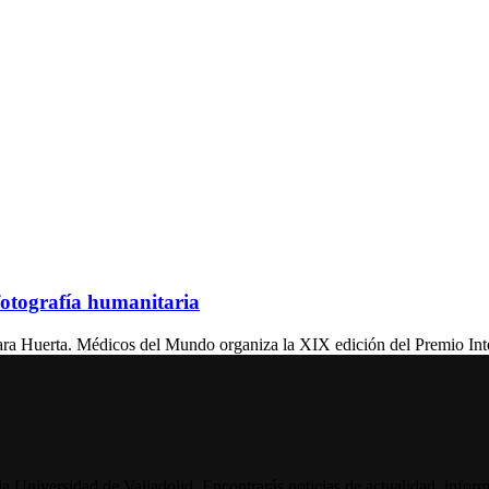
fotografía humanitaria
ta. Médicos del Mundo organiza la XIX edición del Premio Internac
la Universidad de Valladolid. Encontrarás noticias de actualidad, inform