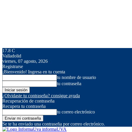
17.8
C
Valladolid
viernes, 07 agosto, 2026
Registrarse
¡Bienvenido! Ingresa en tu cuenta
tu nombre de usuario
tu contraseña
¿Olvidaste tu contraseña? consigue ayuda
Recuperación de contraseña
Recupera tu contraseña
tu correo electrónico
Se te ha enviado una contraseña por correo electrónico.
informaUVA