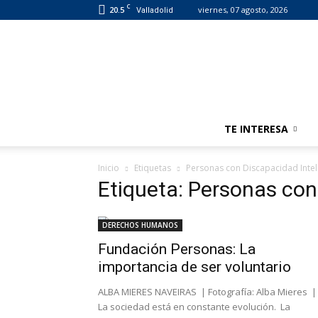
C
20.5
viernes, 07 agosto, 2026
Valladolid
TE INTERESA
Inicio
Etiquetas
Personas con Discapacidad Intel
Etiqueta: Personas con
DERECHOS HUMANOS
Fundación Personas: La
importancia de ser voluntario
ALBA MIERES NAVEIRAS | Fotografía: Alba Mieres |
La sociedad está en constante evolución. La