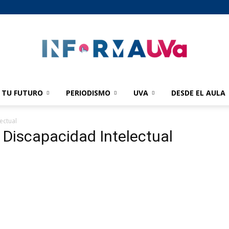
TU FUTURO
PERIODISMO
UVA
DESDE EL AULA
informaUVA
ectual
 Discapacidad Intelectual