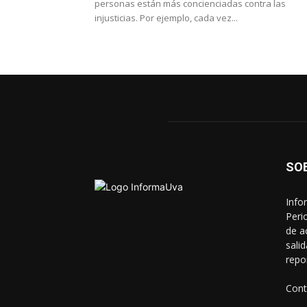
personas están más concienciadas contra las
injusticias. Por ejemplo, cada vez...
SO
Info
Peri
de a
sali
repo
Cont