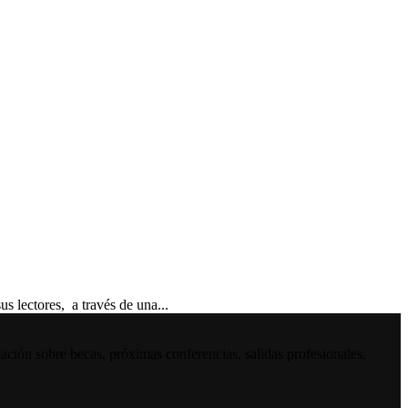
ectores, a través de una...
ación sobre becas, próximas conferencias, salidas profesionales,