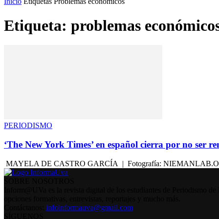
Inicio
Etiquetas
Problemas económicos
Etiqueta: problemas económico
PERIODISMO
‘The New York Times’ en español cierra por no ser re
MAYELA DE CASTRO GARCÍA | Fotografía: NIEMANLAB.ORG El NYT en
SOBRE NOSOTROS
Inform@UVa es la revista digital de los estudiantes de Periodismo de 
opciones formativas, entrevistas, reportajes y mucho más.
Contáctanos:
infoinformauva@gmail.com
SÍGUENOS