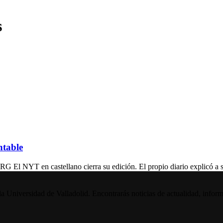
s
ntable
 castellano cierra su edición. El propio diario explicó a sus l
la Universidad de Valladolid. Encontrarás noticias de actualidad, inform