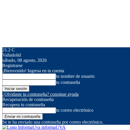
21.2
C
Valladolid
sábado, 08 agosto, 2026
Registrarse
¡Bienvenido! Ingresa en tu cuenta
tu nombre de usuario
tu contraseña
¿Olvidaste tu contraseña? consigue ayuda
Recuperación de contraseña
Recupera tu contraseña
tu correo electrónico
Se te ha enviado una contraseña por correo electrónico.
informaUVA