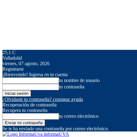
25.1
C
Valladolid
viernes, 07 agosto, 2026
Registrarse
¡Bienvenido! Ingresa en tu cuenta
tu nombre de usuario
tu contraseña
¿Olvidaste tu contraseña? consigue ayuda
Recuperación de contraseña
Recupera tu contraseña
tu correo electrónico
Se te ha enviado una contraseña por correo electrónico.
informaUVA