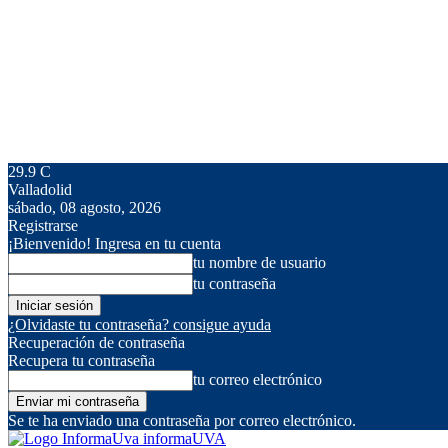
29.9
C
Valladolid
sábado, 08 agosto, 2026
Registrarse
¡Bienvenido! Ingresa en tu cuenta
tu nombre de usuario
tu contraseña
¿Olvidaste tu contraseña? consigue ayuda
Recuperación de contraseña
Recupera tu contraseña
tu correo electrónico
Se te ha enviado una contraseña por correo electrónico.
informaUVA