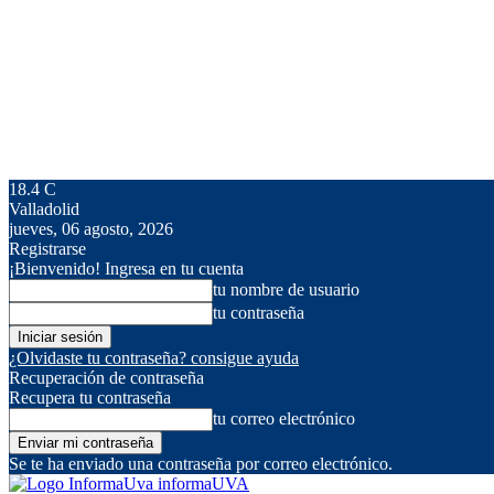
18.4
C
Valladolid
jueves, 06 agosto, 2026
Registrarse
¡Bienvenido! Ingresa en tu cuenta
tu nombre de usuario
tu contraseña
¿Olvidaste tu contraseña? consigue ayuda
Recuperación de contraseña
Recupera tu contraseña
tu correo electrónico
Se te ha enviado una contraseña por correo electrónico.
informaUVA