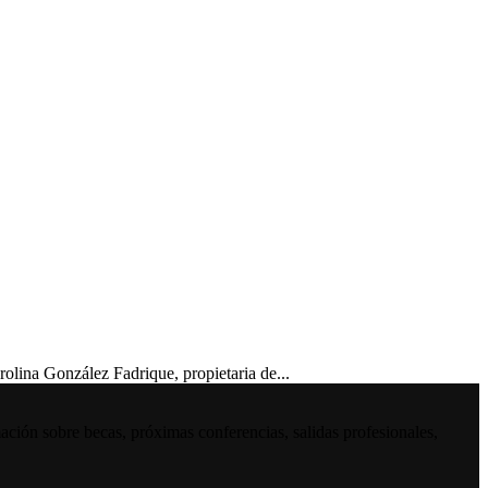
na González Fadrique, propietaria de...
ación sobre becas, próximas conferencias, salidas profesionales,