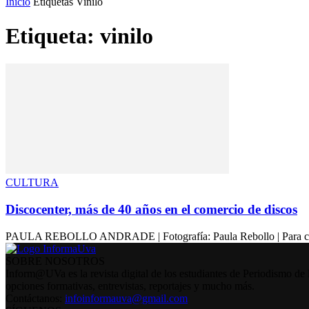
Inicio
Etiquetas
Vinilo
Etiqueta: vinilo
CULTURA
Discocenter, más de 40 años en el comercio de discos
PAULA REBOLLO ANDRADE | Fotografía: Paula Rebollo | Para conocer
SOBRE NOSOTROS
Inform@UVa es la revista digital de los estudiantes de Periodismo de 
opciones formativas, entrevistas, reportajes y mucho más.
Contáctanos:
infoinformauva@gmail.com