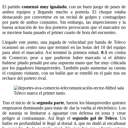
El partido
comenzó muy igualado
, con un buen juego de pases de
ambos equipos y llegando mucho a portería. El choque estaba
destacando por convertirse en un recital de golpes y contragolpes
por parte de ambos conjuntos. Sin embargo, las imprecisiones y la
buena actuación de los dos porteros provocaron que el marcador no
se moviese hasta pasado el primer cuarto de hora del encuentro.
Llegado este punto, una jugada de velocidad por banda de Teleco
ocasionó un centro raso que terminó en las botas del 10 del equipo
para abrir el marcador. Así terminó la primera mitad,
0-1
en contra
de Comercio, pese a que pudieron haber marcado si el árbitro
hubiese pitado penalti por una supuesta mano que fue muy criticada
por los jugadores blanquiverdes. También pudo aumentar su cuenta
el conjunto visitante, con un balón que se estrelló en el palo tras un
rechace del portero rival.
Teleco marca el primer tanto.
Tras el inicio de la
segunda parte
, fueron los blanquiverdes quienes
empezaron dominando para tratar de dar la vuelta al electrónico. Los
de naranja se limitaron a aguantar con defensa en zona y crear
peligro al contraataque. Así llegó el
segundo gol de Teleco
. Un
balón en profundidad le llegó al dorsal 4, que no dudó al encañonar