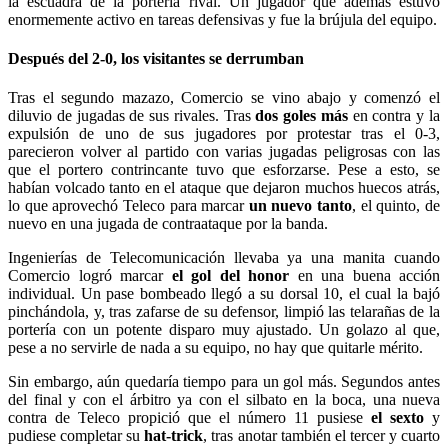
la escuadra de la portería rival. Un jugador que además estuvo
enormemente activo en tareas defensivas y fue la brújula del equipo.
Después del 2-0, los visitantes se derrumban
Tras el segundo mazazo, Comercio se vino abajo y comenzó el
diluvio de jugadas de sus rivales. Tras
dos goles más
en contra y la
expulsión de uno de sus jugadores por protestar tras el 0-3,
parecieron volver al partido con varias jugadas peligrosas con las
que el portero contrincante tuvo que esforzarse. Pese a esto, se
habían volcado tanto en el ataque que dejaron muchos huecos atrás,
lo que aprovechó Teleco para marcar
un nuevo tanto
, el quinto, de
nuevo en una jugada de contraataque por la banda.
Ingenierías de Telecomunicación llevaba ya una manita cuando
Comercio logró marcar
el gol del honor
en una buena acción
individual. Un pase bombeado llegó a su dorsal 10, el cual la bajó
pinchándola, y, tras zafarse de su defensor, limpió las telarañas de la
portería con un potente disparo muy ajustado. Un golazo al que,
pese a no servirle de nada a su equipo, no hay que quitarle mérito.
Sin embargo, aún quedaría tiempo para un gol más. Segundos antes
del final y con el árbitro ya con el silbato en la boca, una nueva
contra de Teleco propició que el número 11 pusiese
el sexto
y
pudiese completar su
hat-trick
, tras anotar también el tercer y cuarto