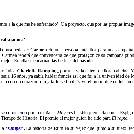
nte a la que me he enfrentado’. Un proyecto, que por las propias imáge
e trabajadora’
.
 la búsqueda de
Carmen
de una persona auténtica para una campaña 
Carmen tendrá que convencerla de que protagonice su campaña publicitar
ejor. En ella se encarnan las heridas del pasado.
británica
Charlotte Rampling
, por una vida entera dedicada al cine. 
tenía 16 años, ya sabía hablar francés así que fui a la universidad de
ina con un corazón roto y la frase final: ‘vivir el amor libre en los año
 se conocieron por la mañana.
Muyeres
ha sido premiada con la Espiga 
: Tiempo de Historia. El premio al mejor guion ha sido para
El rapto.
ula
‘
Juniper
‘.
La historia de Ruth en su vejez que, junto a su nieto, 