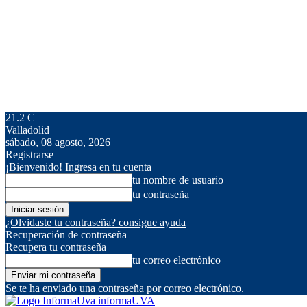
21.2
C
Valladolid
sábado, 08 agosto, 2026
Registrarse
¡Bienvenido! Ingresa en tu cuenta
tu nombre de usuario
tu contraseña
¿Olvidaste tu contraseña? consigue ayuda
Recuperación de contraseña
Recupera tu contraseña
tu correo electrónico
Se te ha enviado una contraseña por correo electrónico.
informaUVA