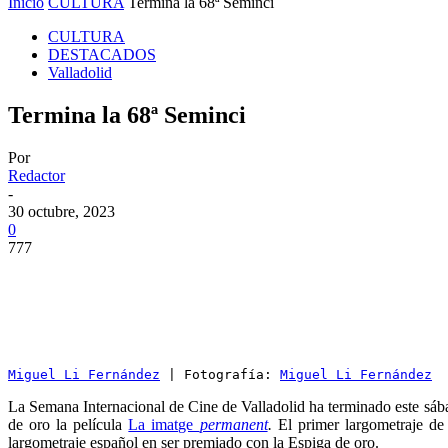
Inicio
CULTURA
Termina la 68ª Seminci
CULTURA
DESTACADOS
Valladolid
Termina la 68ª Seminci
Por
Redactor
-
30 octubre, 2023
0
777
Miguel Li Fernández
 | Fotografía: 
Miguel Li Fernández
La Semana Internacional de Cine de Valladolid ha terminado este sábad
de oro la película
La imatge
permanent
.
El primer largometraje de 
largometraje español en ser premiado con la Espiga de oro.