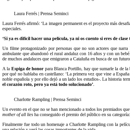
Laura Ferrés | Prensa Seminci
Laura Ferrés afirmó: ‘La imagen permanent es el proyecto más desafia
especiales.
‘Si ya es difícil hacer una película, ya ni os cuento si eres de clas
Un filme protagonizado por personas que no son actores que narra
ambulante que abandonó el rural andaluz con 16 años y con un bebé. 
de muchos andaluces que emigraron a Cataluña en busca de un futuro m
A la
Espiga de honor
para Blanca Portillo, hay que sumarle la de la 
por qué no hablaba en castellano: ‘La primera vez que vine a España 
noble española y por ello dejó a un lado los estudios-. La historia term
el corazón roto, pero ya está todo solucionado’
.
Charlotte Rampling | Prensa Seminci
Un evento en el que no se han mencionado a todos los premiados que
mother of all lies
ha conseguido el premio del público en su categoría
Finalmente fue todo un homenaje a Charlotte Rampling con la pelíc
una relación y verá las cosas importantes de la vida.