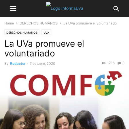
Home
DERECHOS HUMANOS
La UVa promueve el voluntariado
DERECHOS HUMANOS
UVA
La UVa promueve el
voluntariado
1716
0
By
Redactor
-
7 octubre, 2020