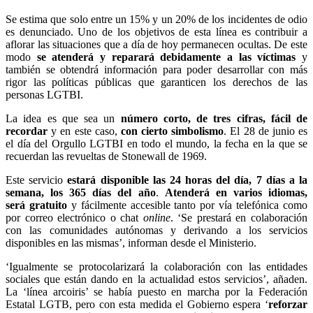
Se estima que solo entre un 15% y un 20% de los incidentes de odio
es denunciado. Uno de los objetivos de esta línea es contribuir a
aflorar las situaciones que a día de hoy permanecen ocultas. De este
modo
se atenderá y reparará debidamente a las víctimas
y
también se obtendrá información para poder desarrollar con más
rigor las políticas públicas que garanticen los derechos de las
personas LGTBI.
La idea es que sea un
número corto, de tres cifras, fácil de
recordar
y en este caso,
con cierto simbolismo
. El 28 de junio es
el día del Orgullo LGTBI en todo el mundo, la fecha en la que se
recuerdan las revueltas de Stonewall de 1969.
Este servicio
estará disponible las 24 horas del día, 7 días a la
semana, los 365 días del año
.
Atenderá en varios idiomas,
será gratuito
y fácilmente accesible tanto por vía telefónica como
por correo electrónico o chat
online
. ‘Se prestará en colaboración
con las comunidades autónomas y derivando a los servicios
disponibles en las mismas’, informan desde el Ministerio.
‘Igualmente se protocolarizará la colaboración con las entidades
sociales que están dando en la actualidad estos servicios’, añaden.
La ‘línea arcoiris’ se había puesto en marcha por la Federación
Estatal LGTB, pero con esta medida el Gobierno espera ‘
reforzar