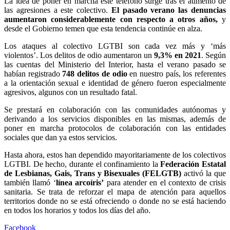
La idea de poner en marcha este teléfono surge tras el aumento de
las agresiones a este colectivo.
El pasado verano las denuncias
aumentaron considerablemente con respecto a otros años,
y
desde el Gobierno temen que esta tendencia continúe en alza.
Los ataques al colectivo LGTBI son cada vez más y ‘más
violentos’. Los delitos de odio aumentaron un
9,3% en 2021
. Según
las cuentas del Ministerio del Interior, hasta el verano pasado se
habían registrado
748 delitos
de odio
en nuestro país, los referentes
a la orientación sexual e identidad de género fueron especialmente
agresivos, algunos con un resultado fatal.
Se prestará en colaboración con las comunidades autónomas y
derivando a los servicios disponibles en las mismas, además de
poner en marcha protocolos de colaboración con las entidades
sociales que dan ya estos servicios.
Hasta ahora, estos han dependido mayoritariamente de los colectivos
LGTBI. De hecho, durante el confinamiento la
Federación Estatal
de Lesbianas, Gais, Trans y Bisexuales (FELGTB)
activó la que
también llamó ‘
línea arcoíris’
para atender en el contexto de crisis
sanitaria. Se trata de reforzar el mapa de atención para aquellos
territorios donde no se está ofreciendo o donde no se está haciendo
en todos los horarios y todos los días del año.
Facebook