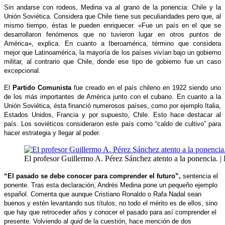
Sin andarse con rodeos, Medina va al grano de la ponencia: Chile y la
Unión Soviética. Considera que Chile tiene sus peculiaridades pero que, al
mismo tiempo, éstas le pueden enriquecer. «Fue un país en el que se
desarrollaron fenómenos que no tuvieron lugar en otros puntos de
América», explica. En cuanto a Iberoamérica, término que considera
mejor que Latinoamérica, la mayoría de los países vivían bajo un gobierno
militar, al contrario que Chile, donde ese tipo de gobierno fue un caso
excepcional.
El
Partido Comunista
fue creado en el país chileno en 1922 siendo uno
de los más importantes de América junto con el cubano. En cuanto a la
Unión Soviética, ésta financió numerosos países, como por ejemplo Italia,
Estados Unidos, Francia y por supuesto, Chile. Esto hace destacar al
país. Los soviéticos consideraron este país como “caldo de cultivo” para
hacer estrategia y llegar al poder.
El profesor Guillermo A. Pérez Sánchez atento a la ponencia. 
“El pasado se debe conocer para comprender el futuro”,
sentencia el
ponente. Tras esta declaración, Andrés Medina pone un pequeño ejemplo
español. Comenta que aunque Cristiano Ronaldo o Rafa Nadal sean
buenos y estén levantando sus títulos, no todo el mérito es de ellos, sino
que hay que retroceder años y conocer el pasado para así comprender el
presente.
Volviendo al
quid
de la cuestión, hace mención de dos