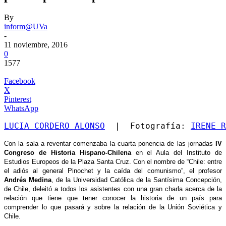
By
inform@UVa
-
11 noviembre, 2016
0
1577
Facebook
X
Pinterest
WhatsApp
LUCIA CORDERO ALONSO
  |  Fotografía: 
IRENE R
Con la sala a reventar comenzaba la cuarta ponencia de las jornadas
IV
Congreso de Historia Hispano-Chilena
en el Aula del Instituto de
Estudios Europeos de la Plaza Santa Cruz. Con el nombre de “Chile: entre
el adiós al general Pinochet y la caída del comunismo”, el profesor
Andrés Medina
, de la Universidad Católica de la Santísima Concepción,
de Chile, deleitó a todos lo
s asistentes con una gran charla acerca de la
relación que tiene que tener conocer la historia de un país para
comprender lo que pasará y sobre la relación de la Unión Soviética y
Chile.