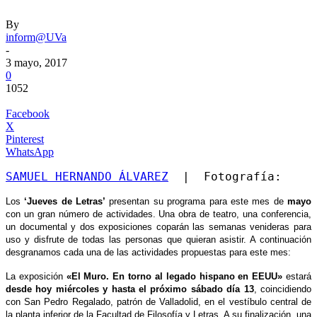
By
inform@UVa
-
3 mayo, 2017
0
1052
Facebook
X
Pinterest
WhatsApp
SAMUEL HERNANDO ÁLVAREZ
  |  Fotografía: 
Los
‘Jueves de Letras’
presentan su programa para este mes de
mayo
con un gran número de actividades. Una obra de teatro, una conferencia,
un documental y dos exposiciones coparán las semanas venideras para
uso y disfrute de todas las personas que quieran asistir. A continuación
desgranamos cada una de las actividades propuestas para este mes:
La exposición
«
El Muro. En torno al legado hispano en EEUU»
estará
desde hoy miércoles y hasta el próximo sábado día 13
, coincidiendo
con San Pedro Regalado, patrón de Valladolid, en el vestíbulo central de
la planta inferior de la Facultad de Filosofía y Letras. A su finalización, una