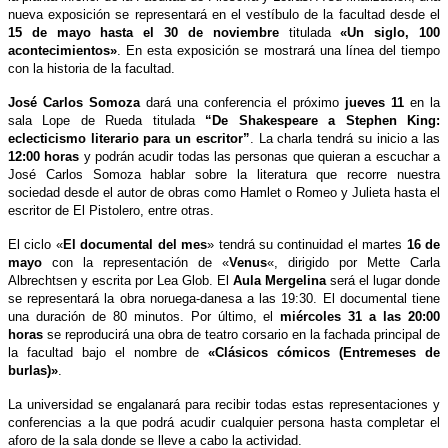
nueva exposición se representará en el vestíbulo de la facultad desde el
15 de mayo hasta el 30 de noviembre
titulada
«Un siglo, 100
acontecimientos»
. En esta exposición se mostrará una línea del tiempo
con la historia de la facultad.
José Carlos Somoza
dará una conferencia el próximo
jueves 11
en la
sala Lope de Rueda titulada
“De Shakespeare a Stephen King:
eclecticismo literario para un escritor”
. La charla tendrá su inicio a las
12:00 horas
y podrán acudir todas las personas que quieran a escuchar a
José Carlos Somoza hablar sobre la literatura que recorre nuestra
sociedad desde el autor de obras como Hamlet o Romeo y Julieta hasta el
escritor de El Pistolero, entre otras.
El ciclo «
El documental del mes
» tendrá su continuidad el martes
16 de
mayo
con la representación de «
Venus
«, dirigido por Mette Carla
Albrechtsen y escrita por Lea Glob. El
Aula Mergelina
será el lugar donde
se representará la obra noruega-danesa a las 19:30. El documental tiene
una duración de 80 minutos. Por último, el
miércoles 31 a las 20:00
horas
se reproducirá una obra de teatro corsario en la fachada principal de
la facultad bajo el nombre de
«Clásicos cómicos (Entremeses de
burlas)»
.
La universidad se engalanará para recibir todas estas representaciones y
conferencias a la que podrá acudir cualquier persona hasta completar el
aforo de la sala donde se lleve a cabo la actividad.