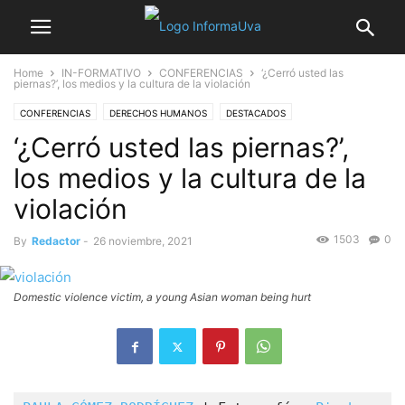
Home
IN-FORMATIVO
CONFERENCIAS
‘¿Cerró usted las
piernas?’, los medios y la cultura de la violación
CONFERENCIAS
DERECHOS HUMANOS
DESTACADOS
‘¿Cerró usted las piernas?’,
los medios y la cultura de la
violación
1503
0
By
Redactor
-
26 noviembre, 2021
Domestic violence victim, a young Asian woman being hurt