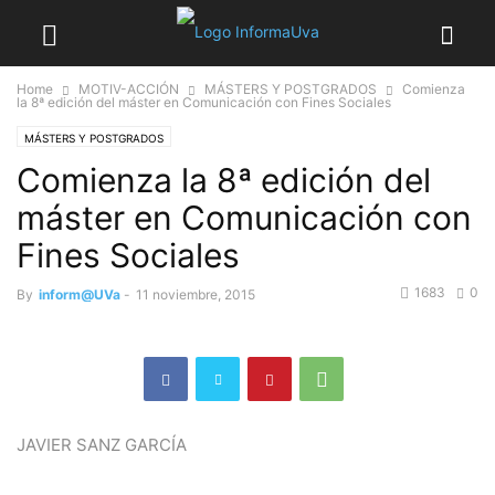
Home
MOTIV-ACCIÓN
MÁSTERS Y POSTGRADOS
Comienza
la 8ª edición del máster en Comunicación con Fines Sociales
MÁSTERS Y POSTGRADOS
Comienza la 8ª edición del
máster en Comunicación con
Fines Sociales
1683
0
By
inform@UVa
-
11 noviembre, 2015
JAVIER SANZ GARCÍA