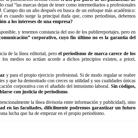
a lo cual “las marcas dejan de tener como intermediarios a profesionales
rlos J. Campo dio un año después en busca de un enfoque más académico:
í es cuando surge la principal duda que, como periodistas, debemos
ción a los intereses de una empresa?
ponible, y tenemos constancia del uso de los publirreportajes, pero en
omunicación” corporativo, cuyo fin último no es la garantía del
ia de la línea editorial, pero
el periodismo de marca carece de los
os medios no actúan acorde a dichos principios existen, a priori,
raz
y para el propio ejercicio profesional. Si de modo regular se reabre
les y que ha demostrado con creces su utilidad y sus cualidades únicas
cación corporativa con el añadido del intrusismo laboral.
Sin códigos,
larse con justicia de periodismo
.
encionalmente la línea divisoria entre información y publicidad), sino
ad en las facultades, difícilmente podremos garantizar un futuro
s una lucha que ha de empezar en el propio periodismo.