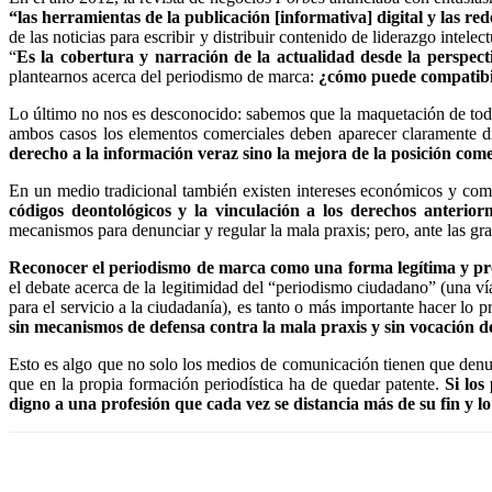
“las herramientas de la publicación [informativa] digital y las r
de las noticias para escribir y distribuir contenido de liderazgo int
“
Es la cobertura y narración de la actualidad desde la perspecti
plantearnos acerca del periodismo de marca:
¿cómo puede compatibili
Lo último no nos es desconocido: sabemos que la maquetación de todo d
ambos casos los elementos comerciales deben aparecer claramente di
derecho a la información veraz sino la mejora de la posición com
En un medio tradicional también existen intereses económicos y comerc
códigos deontológicos y la vinculación a los derechos anterior
mecanismos para denunciar y regular la mala praxis; pero, ante las gr
Reconocer el periodismo de marca como una forma legítima y pro
el debate acerca de la legitimidad del “periodismo ciudadano” (una ví
para el servicio a la ciudadanía), es tanto o más importante hacer lo
sin mecanismos de defensa contra la mala praxis y sin vocación 
Esto es algo que no solo los medios de comunicación tienen que denunc
que en la propia formación periodística ha de quedar patente.
Si los
digno a una profesión que cada vez se distancia más de su fin y l