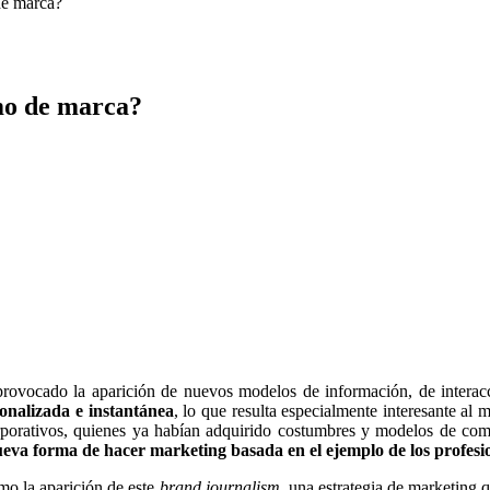
de marca?
mo de marca?
provocado la aparición de nuevos modelos de información, de interac
sonalizada e instantánea
, lo que resulta especialmente interesante al
orporativos, quienes ya habían adquirido costumbres y modelos de com
ueva forma de hacer marketing basada en el ejemplo de los profesi
mo la aparición de este
brand journalism
, una estrategia de marketing 