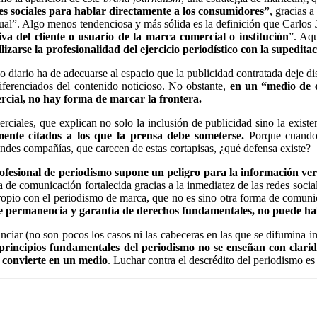
edes sociales para hablar directamente a los consumidores”
, gracias 
electual”. Algo menos tendenciosa y más sólida es la definición que Ca
va del cliente o usuario de la marca comercial o institución
”. Aqu
zarse la profesionalidad del ejercicio periodístico con la supedita
iario ha de adecuarse al espacio que la publicidad contratada deje dis
ferenciados del contenido noticioso. No obstante,
en un “medio de c
ercial, no hay forma de marcar la frontera.
iales, que explican no solo la inclusión de publicidad sino la existenc
mente citados a los que la prensa debe someterse.
Porque cuando l
andes compañías, que carecen de estas cortapisas, ¿qué defensa existe?
fesional de periodismo supone un peligro para la información ve
a de comunicación fortalecida gracias a la inmediatez de las redes socia
 propio con el periodismo de marca, que no es sino otra forma de comuni
de permanencia y garantía de derechos fundamentales, no puede hab
iar (no son pocos los casos ni las cabeceras en las que se difumina int
 principios fundamentales del periodismo no se enseñan con clarid
o convierte en un medio
. Luchar contra el descrédito del periodismo e