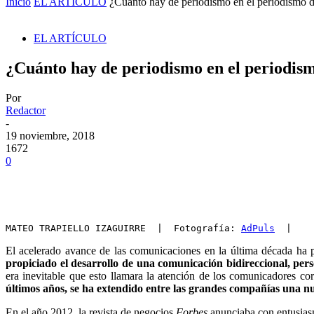
Inicio
EL ARTÍCULO
¿Cuánto hay de periodismo en el periodismo 
EL ARTÍCULO
¿Cuánto hay de periodismo en el periodis
Por
Redactor
-
19 noviembre, 2018
1672
0
MATEO TRAPIELLO IZAGUIRRE  |  Fotografía: 
AdPuls
  |
El acelerado avance de las comunicaciones en la última década ha 
propiciado el desarrollo de una comunicación bidireccional, per
era inevitable que esto llamara la atención de los comunicadores c
últimos años, se ha extendido entre las grandes compañías una n
En el año 2012, la revista de negocios
Forbes
anunciaba con entusias