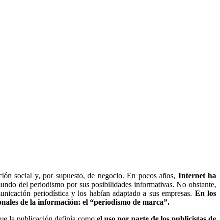
ción social y, por supuesto, de negocio. En pocos años,
Internet ha
 mundo del periodismo por sus posibilidades informativas. No obstante,
unicación periodística y los habían adaptado a sus empresas.
En los
onales de la información: el “periodismo de marca”.
que la publicación definía como
el uso por parte de los publicistas de