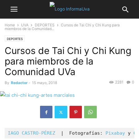
Home
UVA
DEPORTES
Cursos de Tai Chi y Chi Kung para
miembros de la Comunidad...
DEPORTES
Cursos de Tai Chi y Chi Kung
para miembros de la
Comunidad UVa
2281
0
By
Redactor
-
15 mayo, 2018
IAGO CASTRO-PÉREZ
  |  Fotografías: 
Pixabay
 y 
Cl