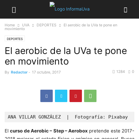
Home
UVA
DEPORTES
El aerobic de la UVa te pone en
movimiento
DEPORTES
El aerobic de la UVa te pone
en movimiento
1284
0
By
Redactor
-
17 octubre, 2017
ANA VILLAR GONZÁLEZ  |  Fotografía: Pixabay
El
curso de Aerobic – Step – Aerobox
pretende este 2017-
2018 mejorar el estado físico y anímico en general. Busca