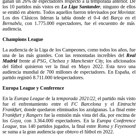
ganan un 26% de espectadores respecto a la temporada anterior. De
los 10 partidos más vistos en
La Liga Santander
, ninguno de ellos
se emitió en abierto. Todos aquellos fueron televisados por
Movistar.
Los dos Clásicos lideran la tabla donde el 0-4 del
Barça
en el
Bernabéu,
con 1.775.000 espectadores, fue el encuentro de más
audiencia.
Champions League
La audiencia de la Liga de los Campeones, como todos los años, fue
una de las más grandes. Con las remontadas increíbles del
Real
Madrid
frente al
PSG, Chelsea y Manchester City,
los aficionados
del fútbol quisieron ver la final en Mayo 2022. Esta tuvo una
audiencia mundial de 700 millones de espectadores. En España, el
partido registró 8.711.000 telespectadores.
Europa League y Conference
En la
Europa League
de la
temporada 2021/22,
el partido más visto
fue el enfrentamiento entre el
FC Barcelona
y el
Eintracht
Frankfurt,
donde quedaron eliminados los azulgranas. La final entre
Frankfurt y Rangers
fue la emisión más vista del día, por encima de
los
Goya,
con 3.364.000 espectadores. En la
Europa Conference
League,
tras 140 partidos jugados, la final entre
Roma y Feyenoord
se suma a la gran audiencia que obtuvo el fútbol en 2022.