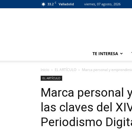
C
33.2
viernes, 07 agosto, 2026
Valladolid
TE INTERESA
Inicio
EL ARTÍCULO
Marca personal y emprendimien
EL ARTÍCULO
Marca personal 
las claves del X
Periodismo Digit