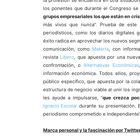
la profesión se encuentra en una situació
los ponentes que durante el Congreso se s
grupos empresariales los que están en crisi
más vivos que nunca”. Prueba de este
periodísticos, como los diarios digitales 
éxito radica en aprovechar los nuevos seg
comunicación, como
Materia
, con informa
revista
Libero
, que apuesta por una nueva 
confrontación, o
Alternativas Económicas
información económica. Todos ellos, proy
público específico, que apuesta por la co
estructura de negocio viable al unir los ing
les ayude a impulsarse, “
que crezca poc
Ignacio Escolar
durante su presentación. E
periodismo comprometido e independiente” 
Marca personal y la fascinación por Twitte