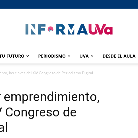
TU FUTURO
PERIODISMO
UVA
DESDE EL AULA
informaUVA
to, las claves del XIV Congreso de Periodismo Digital
y emprendimiento,
IV Congreso de
al