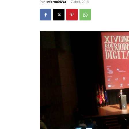
Por
inform@UVa
-
7 abril, 2013