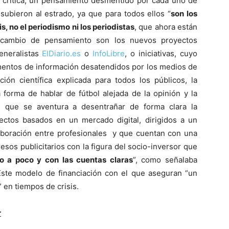
n crítica, un pensamiento desmentido por cada uno de
ubieron al estrado, ya que para todos ellos “
son los
s, no el periodismo ni los periodistas
, que ahora están
 cambio de pensamiento son los nuevos proyectos
generalistas
ElDiario.es
o
InfoLibre
, o iniciativas, cuyo
mentos de información desatendidos por los medios de
ción científica explicada para todos los públicos, la
forma de hablar de fútbol alejada de la opinión y la
, que se aventura a desentrañar de forma clara la
ectos basados en un mercado digital, dirigidos a un
laboración entre profesionales y que cuentan con una
resos publicitarios con la figura del socio-inversor que
o a poco y con las cuentas claras
”, como señalaba
ste modelo de financiación con el que aseguran “un
en tiempos de crisis.
r