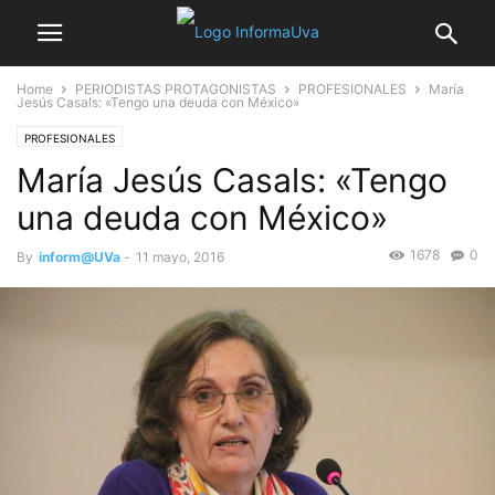
Home
PERIODISTAS PROTAGONISTAS
PROFESIONALES
María
Jesús Casals: «Tengo una deuda con México»
PROFESIONALES
María Jesús Casals: «Tengo
una deuda con México»
1678
0
By
inform@UVa
-
11 mayo, 2016