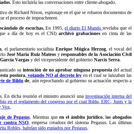
iados
. Esto incluiría las conversaciones entre cliente-abogado.
ecutivo de Richard Nixon, espionaje en el que se robaron documentos de
zar el proceso de impeachment.
escándalo de escuchas.
En 1995,
el diario El Mundo
revelaba que el
que a día de hoy es el CNI)
a
rchivó grabaciones
en cinta de las
a
, el parlamentario socialista
Enrique Múgica Herzog
, el vocal del
ario
José María Ruiz Mateos
y
responsables de la Asociación Civil
 García Vargas
y del vicepresidente del gobierno
Narcís Serra
.
unicado su
intención de no aprobar ninguna propuesta
del actual
esta postura
,
votando NO al decreto ley
en el cual se lanzaban las
rte de Bildu
de
, aún reprochando al gobierno su actuación respecto a
ia. En dicha reunión el ministro anunció una
investigación interna del
bio en el reglamento del congreso por el cual Bildu, ERC, Junts y la
y Vox
.
aje de Pegasus
. Mientras que
en el ámbito jurídico
, l
os abogados
ar contra NSO
, empresa creadora del sistema Pegasus. Las últimas
rita Robles, habrían sido espiados por Pegasus
.