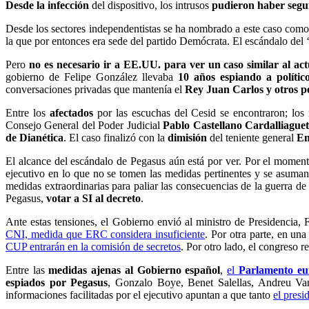
Desde la infección
del dispositivo, los intrusos
p
udieron haber segui
Desde los sectores independentistas se ha nombrado a este caso como 
la que por entonces era sede del partido Demócrata. El escándalo del 
Pero
no es necesario ir a EE.UU. para ver un caso similar al act
gobierno de Felipe González llevaba
10 años espiando a político
conversaciones privadas que mantenía el
Rey Juan Carlos y otros p
Entre los
afectados
por las escuchas del Cesid se encontraron;
los
Consejo General del Poder Judicial
Pablo Castellano Cardalliague
de Dianética
. El caso finalizó con la
dimisión
del teniente general
Em
El alcance del escándalo de Pegasus aún está por ver. Por el moment
ejecutivo en lo que no se tomen las medidas pertinentes y se asuma
medidas extraordinarias para paliar las consecuencias de la guerra d
Pegasus,
votar a SI al decreto
.
Ante estas tensiones, el Gobierno envió al ministro de Presidencia,
CNI, medida que ERC considera insuficiente
. Por otra parte, en un
CUP entrarán en la comisión de secretos
. Por otro lado, el congreso 
Entre las
medidas ajenas al Gobierno español
,
el
Parlamento eu
espiados por Pegasus
, Gonzalo Boye, Benet Salellas, Andreu V
informaciones facilitadas por el ejecutivo apuntan a que tanto
el presi