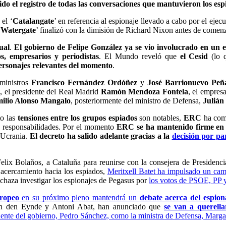
do el registro de todas las conversaciones que mantuvieron los esp
el ‘
Catalangate
’ en referencia al espionaje llevado a cabo por el ej
‘
Watergate
’ finalizó con la dimisión de Richard Nixon antes de comen
ual
.
El gobierno de Felipe González ya se vio involucrado en un 
s, empresarios y periodistas
. El Mundo reveló que
el Cesid
(lo 
ersonajes relevantes del momento
.
 ministros
Francisco Fernández Ordóñez
y
José Barrionuevo Peñ
t
, el presidente del Real Madrid
Ramón Mendoza Fontela
, el empres
ilio Alonso Mangalo
, posteriormente del ministro de Defensa,
Julián
o las
tensiones entre los grupos espiados
son notables,
ERC
ha com
n responsabilidades. Por el momento
ERC se ha mantenido firme en 
e Ucrania.
El decreto ha salido adelante gracias a la
decisión por pa
 Felix Bolaños, a Cataluña para reunirse con la consejera de Presidenc
a acercamiento hacia los espiados,
Meritxell Batet ha impulsado un cam
rechaza investigar los espionajes de Pegasus por
los votos de PSOE, PP 
ropeo
en su próximo pleno mantendrá un
debate acerca del espion
an den Eynde y Antoni Abat, han anunciado que
se van a querell
dente del gobierno, Pedro Sánchez, como la ministra de Defensa, Marga