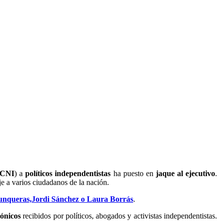
CNI
) a
políticos independentistas
ha puesto en
jaque al ejecutivo
.
je a varios ciudadanos de la nación.
Junqueras,Jordi Sánchez o Laura Borrás
.
rónicos
recibidos por políticos, abogados y activistas independentistas.