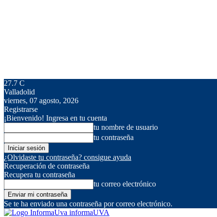
27.7
C
Valladolid
viernes, 07 agosto, 2026
Registrarse
¡Bienvenido! Ingresa en tu cuenta
tu nombre de usuario
tu contraseña
¿Olvidaste tu contraseña? consigue ayuda
Recuperación de contraseña
Recupera tu contraseña
tu correo electrónico
Se te ha enviado una contraseña por correo electrónico.
informaUVA