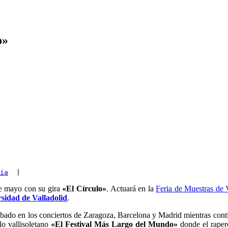
o»
ía
  |
 de mayo con su gira
«El Círculo»
. Actuará en la
Feria de Muestras de 
sidad de Valladolid
.
bado en los conciertos de Zaragoza, Barcelona y Madrid mientras conti
o vallisoletano
«El Festival Más Largo del Mundo»
donde el rapero