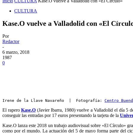
Inicio
CULTURA
Kase.O vuelve a Valladolid con «El Círculo»
CULTURA
Kase.O vuelve a Valladolid con «El Círcul
Por
Redactor
-
6 marzo, 2018
1987
0
Irene de la Llave Navareño  |  Fotografía: 
Centro Buend
El rapero
Kase.O
(Javier Ibarra, 1980) vuelve a Valladolid el día 5
conseguir las entradas por 17 euros presentando la tarjeta de la
Univer
Kase.O lanza este 2018 un trabajo audiovisual sobre «El Círculo» gra
como por el mundo. La actuación del 5 de mayo forma parte del cicl