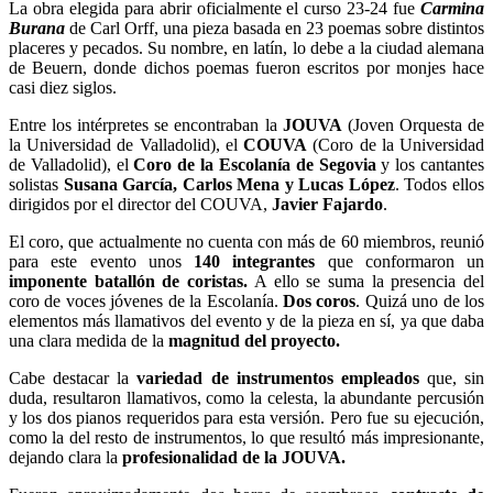
La obra elegida para abrir oficialmente el curso 23-24 fue
Carmina
Burana
de Carl Orff, una pieza basada en 23 poemas sobre distintos
placeres y pecados. Su nombre, en latín, lo debe a la ciudad alemana
de Beuern, donde dichos poemas fueron escritos por monjes hace
casi diez siglos.
Entre los intérpretes se encontraban la
JOUVA
(Joven Orquesta de
la Universidad de Valladolid), el
COUVA
(Coro de la Universidad
de Valladolid), el
Coro de la Escolanía de Segovia
y los cantantes
solistas
Susana García, Carlos Mena y Lucas López
. Todos ellos
dirigidos por el director del COUVA,
Javier Fajardo
.
El coro, que actualmente no cuenta con más de 60 miembros, reunió
para este evento unos
140 integrantes
que conformaron un
imponente batallón de coristas.
A ello se suma la presencia del
coro de voces jóvenes de la Escolanía.
Dos coros
. Quizá uno de los
elementos más llamativos del evento y de la pieza en sí, ya que daba
una clara medida de la
magnitud del proyecto.
Cabe destacar la
variedad de instrumentos empleados
que, sin
duda, resultaron llamativos, como la celesta, la abundante percusión
y los dos pianos requeridos para esta versión. Pero fue su ejecución,
como la del resto de instrumentos, lo que resultó más impresionante,
dejando clara la
profesionalidad de la JOUVA.