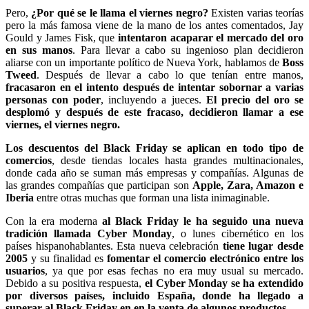
Pero,
¿Por qué se le llama el viernes negro?
Existen varias teorías
pero la más famosa viene de la mano de los antes comentados, Jay
Gould y James Fisk, que
intentaron acaparar el mercado del oro
en sus manos
. Para llevar a cabo su ingenioso plan decidieron
aliarse con un importante político de Nueva York, hablamos de
Boss
Tweed
. Después de llevar a cabo lo que tenían entre manos,
fracasaron en el intento después de intentar sobornar a varias
personas con poder
, incluyendo a jueces.
El precio del oro se
desplomó y después de este fracaso, decidieron llamar a ese
viernes, el viernes negro.
Los descuentos del Black Friday se aplican en todo tipo de
comercios
, desde tiendas locales hasta grandes multinacionales,
donde cada año se suman más empresas y compañías. Algunas de
las grandes compañías que participan son
Apple, Zara, Amazon e
Iberia
entre otras muchas que forman una lista inimaginable.
Con la era moderna
al Black Friday le ha seguido una nueva
tradición llamada Cyber Monday
, o lunes cibernético en los
países hispanohablantes. Esta nueva celebración
tiene lugar desde
2005
y su finalidad es
fomentar el comercio electrónico entre los
usuarios
, ya que por esas fechas no era muy usual su mercado.
Debido a su positiva respuesta,
el Cyber Monday se ha extendido
por diversos países, incluido España, donde ha llegado a
superar al Black Friday en en la venta de algunos productos.