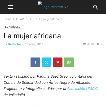
Home
EL ARTÍCULO
La mujer africana
EL ARTÍCULO
La mujer africana
2140
0
By
Redactor
-
7 marzo, 2019
Texto realizado por Paquita Saez Grao, voluntaria del
Comité de Solidaridad con África Negra de Albacete.
Fragmento y fotografía cedidas por la
Asociación UMOYA
de Valladolid