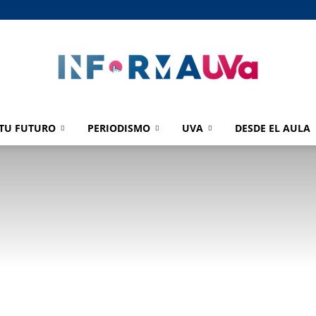
TU FUTURO
PERIODISMO
UVA
DESDE EL AULA
informaUVA