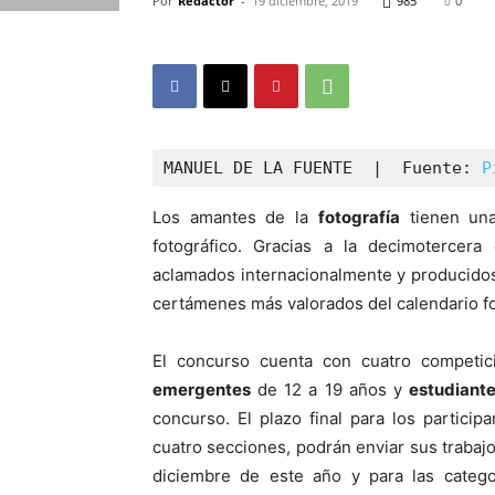
Por
Redactor
-
19 diciembre, 2019
985
0
MANUEL DE LA FUENTE
|
Fuente: 
P
Los amantes de la
fotografía
tienen una
fotográfico. Gracias a la decimotercer
aclamados internacionalmente y producido
certámenes más valorados del calendario fo
El concurso cuenta con cuatro competi
emergentes
de 12 a 19 años y
estudiant
concurso. El plazo final para los partici
cuatro secciones, podrán enviar sus trabajos
diciembre de este año y para las catego