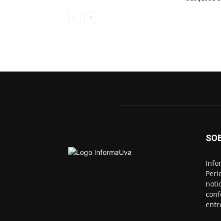
SO
Info
Peri
noti
conf
entr