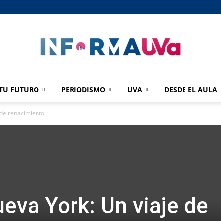
TU FUTURO
PERIODISMO
UVA
DESDE EL AULA
informaUVA
 de renacimiento
eva York: Un viaje de