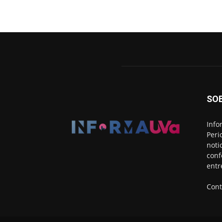
SO
Info
Peri
noti
conf
entr
Cont