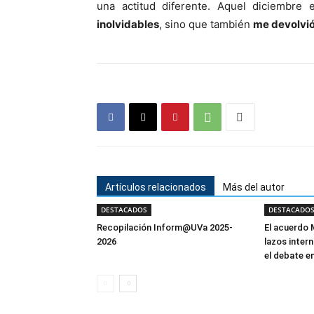
una actitud diferente. Aquel diciembr
inolvidables
, sino que también
me devolvió
Artículos relacionados
Más del autor
DESTACADOS
DESTACADO
Recopilación Inform@UVa 2025-
El acuerdo 
2026
lazos inter
el debate e