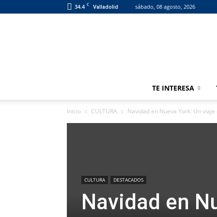
C
34.4
sábado, 08 agosto, 2026
Valladolid
TE INTERESA
Inicio
CULTURA
Navidad en Nueva York: Un viaje
CULTURA
DESTACADOS
Navidad en Nu