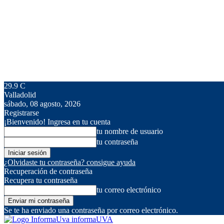
29.9
C
Valladolid
sábado, 08 agosto, 2026
Registrarse
¡Bienvenido! Ingresa en tu cuenta
tu nombre de usuario
tu contraseña
¿Olvidaste tu contraseña? consigue ayuda
Recuperación de contraseña
Recupera tu contraseña
tu correo electrónico
Se te ha enviado una contraseña por correo electrónico.
informaUVA