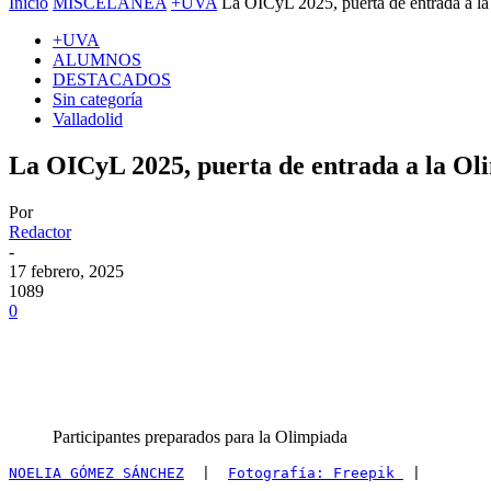
Inicio
MISCELÁNEA
+UVA
La OICyL 2025, puerta de entrada a la
+UVA
ALUMNOS
DESTACADOS
Sin categoría
Valladolid
La OICyL 2025, puerta de entrada a la Ol
Por
Redactor
-
17 febrero, 2025
1089
0
Participantes preparados para la Olimpiada
NOELIA GÓMEZ SÁNCHEZ
  |  
Fotografía: Freepik 
 |