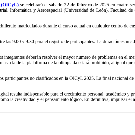
 (
OICyL
)
se celebrará el sábado
22 de febrero
de 2025 en cuatro sed
strial, Informática y Aeroespacial (Universidad de León), Facultad d
llerato matriculados durante el curso actual en cualquier centro de ens
tre las 9:00 y 9:30 para el registro de participantes. La duración estima
los integrantes deberán resolver el mayor numero de problemas en el m
tas a la de la plataforma de la olimpiada estará prohibido, al igual que 
a los participantes no clasificados en la OICyL 2025. La final nacional 
digital resulta indispensable para el crecimiento personal, académico y 
omo la creatividad y el pensamiento lógico. En definitiva, impulsar el a