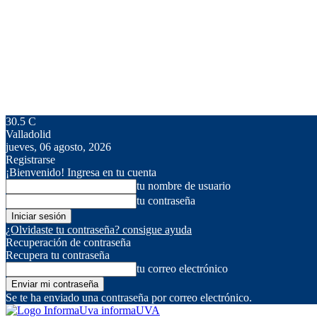
30.5
C
Valladolid
jueves, 06 agosto, 2026
Registrarse
¡Bienvenido! Ingresa en tu cuenta
tu nombre de usuario
tu contraseña
¿Olvidaste tu contraseña? consigue ayuda
Recuperación de contraseña
Recupera tu contraseña
tu correo electrónico
Se te ha enviado una contraseña por correo electrónico.
informaUVA