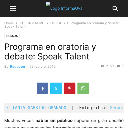
Home
IN-FORMATIVO
CURSOS
Programa en oratoria y debate:
Speak Talent
CURSOS
Programa en oratoria y
debate: Speak Talent
2159
0
By
Redactor
-
22 febrero, 2019
CITANIA GARRIDO GRANADO  
|  Fotografía: 
Segovia
Muchas veces
hablar en público
supone un gran desafió
cuando no conoces las herramientas adecuadas para este