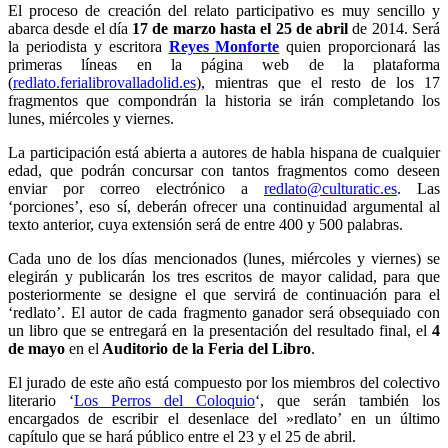
El proceso de creación del relato participativo es muy sencillo y
abarca desde el día
17 de marzo hasta el 25 de abril
de 2014. Será
la periodista y escritora
Reyes Monforte
quien proporcionará las
primeras líneas en la página web de la plataforma
(
redlato.ferialibrovalladolid.es
), mientras que el resto de los 17
fragmentos que compondrán la historia se irán completando los
lunes, miércoles y viernes.
La participación está abierta a autores de habla hispana de cualquier
edad, que podrán concursar con tantos fragmentos como deseen
enviar por correo electrónico a
redlato@culturatic.es
. Las
‘porciones’, eso sí, deberán ofrecer una continuidad argumental al
texto anterior, cuya extensión será de entre 400 y 500 palabras.
Cada uno de los días mencionados (lunes, miércoles y viernes) se
elegirán y publicarán los tres escritos de mayor calidad, para que
posteriormente se designe el que servirá de continuación para el
‘redlato’. El autor de cada fragmento ganador será obsequiado con
un libro que se entregará en la presentación del resultado final, el
4
de mayo
en el
Auditorio de la Feria del Libro
.
El jurado de este año está compuesto por los miembros del colectivo
literario ‘
Los Perros del Coloquio
‘
, que serán también los
encargados de escribir el desenlace del »redlato’ en un último
capítulo que se hará público entre el 23 y el 25 de abril.