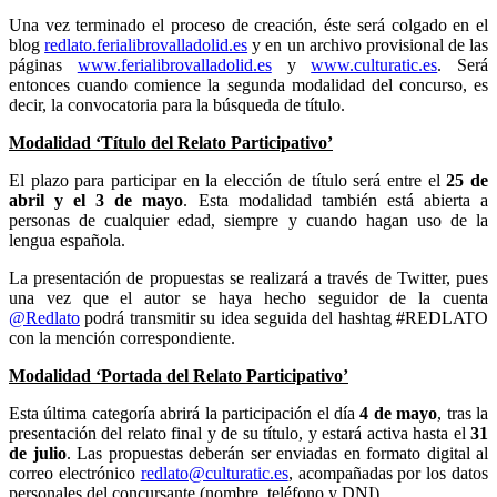
Una vez terminado el proceso de creación, éste será colgado en el
blog
redlato.ferialibrovalladolid.es
y en un archivo provisional de las
páginas
www.ferialibrovalladolid.es
y
www.culturatic.es
. Será
entonces cuando comience la segunda modalidad del concurso, es
decir, la convocatoria para la búsqueda de título.
Modalidad ‘Título del Relato Participativo’
El plazo para participar en la elección de título será entre el
25 de
abril y el 3 de mayo
. Esta modalidad también está abierta a
personas de cualquier edad, siempre y cuando hagan uso de la
lengua española.
La presentación de propuestas se realizará a través de Twitter, pues
una vez que el autor se haya hecho seguidor de la cuenta
@Redlato
podrá transmitir su idea seguida del hashtag #REDLATO
con la mención correspondiente.
Modalidad ‘Portada del Relato Participativo’
Esta última categoría abrirá la participación el día
4 de mayo
, tras la
presentación del relato final y de su título, y estará activa hasta el
31
de julio
. Las propuestas deberán ser enviadas en formato digital al
correo electrónico
redlato@culturatic.es
, acompañadas por los datos
personales del concursante (nombre, teléfono y DNI).